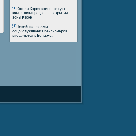
л
Южная Корея компенсирует
компаниям вред из-за закрытия
зоны Кэсон
Новейшие формы
соцобслуживания пенсионеров
внедряются в Беларуси