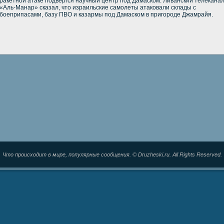
ракетной атаке подвергся научный центр под Дамаском. Ливанский телекана
«Аль-Манар» сказал, что израильские самолеты атаковали склады с
боеприпасами, базу ПВО и казармы под Дамаском в пригороде Джамрайя.
Что происходит в мире, популярные сообщения. © Druzheski.ru. All Rights Reserved.