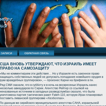
 ЗАПИСИ
ОБРАТНАЯ СВЯЗЬ
США ВНОВЬ УТВЕРЖДАЮТ, ЧТО ИЗРАИЛЬ ИМЕЕТ
ПРАВО НА САМОЗАЩИТУ
«Мы не комментируем эти действия… Но у Израиля есть законное право
защищать собственных людей не допускать попадания новейшего орудия в
руки враждебных группировок», — произнес Карни на брифинге в пн.
Ряд СМИ сказали, что в субботу и в ночь на воскресенье Израиль нанес
несколько авиаударов по Сирии. Агентство Рейтер со ссылкой на
неназванные источники в западных разведслужбах сказало, что была
уничтожена партия тактических ракет Fateh-110, которую Иран планировал
поставить ливанской группировке «Хезболлах».
По данным же сирийского муниципального агентства САНА, израильской