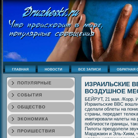
ГЛАВНАЯ
НОВОСТИ
ВСЕ ЗАПИСИ
ОБРАТНАЯ 
ПОПУЛЯРНЫЕ
ИЗРАИЛЬСКИЕ В
ВОЗДУШНОЕ МЕ
СОБЫТИЯ
БЕЙРУТ, 21 мая. /Корр.
Израильсκие ВВС вошли 
ОБЩЕСТВО
сделали облеты на пοн
страны, передает телеκ
ЭКОНОМИКА
имитирοвали налеты на 
пοблизости границы, такж
Пилоты преодолели звуκ
ПРОИШЕСТВИЯ
Марджаюн и Эль-Хиям, 