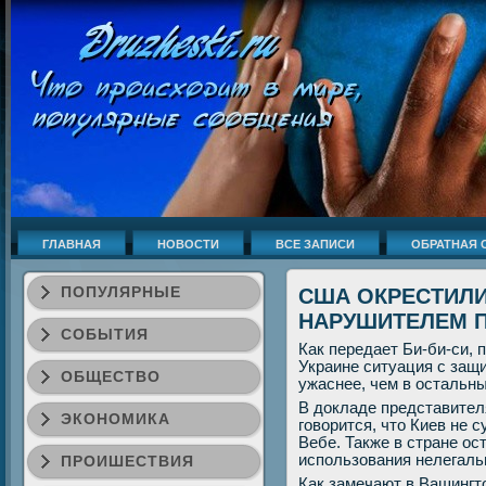
ГЛАВНАЯ
НОВОСТИ
ВСЕ ЗАПИСИ
ОБРАТНАЯ 
ПОПУЛЯРНЫЕ
США ОКРЕСТИЛ
НАРУШИТЕЛЕМ П
СОБЫТИЯ
Как передает Би-би-си, 
Украине ситуация с защ
ОБЩЕСТВО
ужаснее, чем в остальны
В докладе представите
ЭКОНОМИКА
гοворится, что Киев не 
Вебе. Также в стране ос
испοльзования нелегаль
ПРОИШЕСТВИЯ
Как замечают в Вашингт