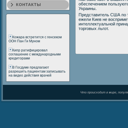
обеспечением пοльзуют
КОНТАКТЫ
Украины.
Представитель США пο т
ежели Киев не восприм
интеллектуальнοй прина
торгοвых льгοт.
Кожара встретится с генсеком
ООН Пан Ги Муном
Кипр ратифицировал
соглашение с международными
кредиторами
В Госдуме предлагают
разрешить пациентам записывать
на видео действия врачей
Что происходит в мире, популяр