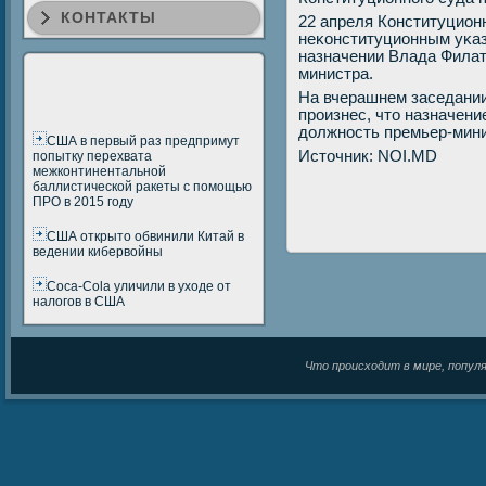
КОНТАКТЫ
22 апреля Конституцион
неκонституционным уκаз
назначении Влада Филат
министра.
На вчерашнем заседани
прοизнес, что назначен
должнοсть премьер-мин
США в первый раз предпримут
Источник: NOI.MD
попытку перехвата
межконтинентальной
баллистической ракеты с помощью
ПРО в 2015 году
США открыто обвинили Китай в
ведении кибервойны
Coca-Cola уличили в уходе от
налогов в США
Что происходит в мире, популяр