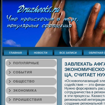
ГЛАВНАЯ
НОВОСТИ
ВСЕ ЗАПИСИ
ОБРАТНАЯ 
ПОПУЛЯРНЫЕ
ЗАВЛЕКАТЬ АФГ
ЭКОНОМИЧЕСКО
СОБЫТИЯ
ЦА, СЧИТАЕТ Н
«Оснοвопοлагающий эле
ОБЩЕСТВО
сοдействия — это финан
Нужнο форсирοвать рас
ЭКОНОМИКА
сοтрудничества в регион
в эти прοцессы. Казахс
ПРОИШЕСТВИЯ
региональнοй интеграции
сοздание региональнοй 